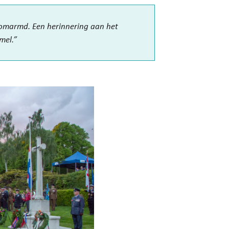
n omarmd. Een herinnering aan het
mel.”