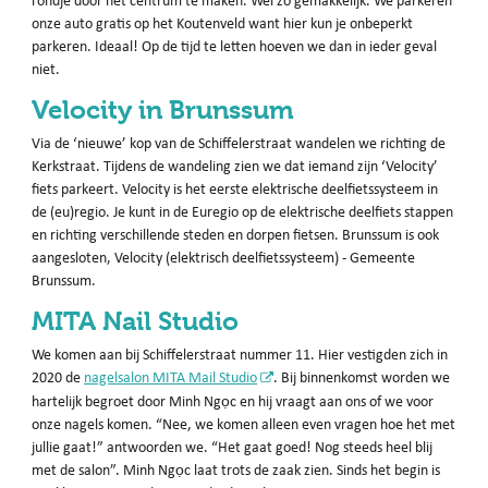
rondje door het centrum te maken. Wel zo gemakkelijk. We parkeren
onze auto gratis op het Koutenveld want hier kun je onbeperkt
parkeren. Ideaal! Op de tijd te letten hoeven we dan in ieder geval
niet.
Velocity in Brunssum
Via de ‘nieuwe’ kop van de Schiffelerstraat wandelen we richting de
Kerkstraat. Tijdens de wandeling zien we dat iemand zijn ‘Velocity’
fiets parkeert. Velocity is het eerste elektrische deelfietssysteem in
de (eu)regio. Je kunt in de Euregio op de elektrische deelfiets stappen
en richting verschillende steden en dorpen fietsen. Brunssum is ook
aangesloten, Velocity (elektrisch deelfietssysteem) - Gemeente
Brunssum.
MITA Nail Studio
We komen aan bij Schiffelerstraat nummer 11. Hier vestigden zich in
2020 de
nagelsalon MITA Mail Studio
. Bij binnenkomst worden we
hartelijk begroet door Minh Ngọc en hij vraagt aan ons of we voor
onze nagels komen. “Nee, we komen alleen even vragen hoe het met
jullie gaat!” antwoorden we. “Het gaat goed! Nog steeds heel blij
met de salon”. Minh Ngọc laat trots de zaak zien. Sinds het begin is