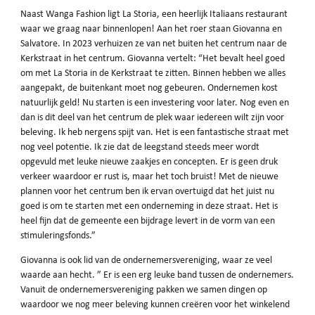
Naast Wanga Fashion ligt La Storia, een heerlijk Italiaans restaurant
waar we graag naar binnenlopen! Aan het roer staan Giovanna en
Salvatore. In 2023 verhuizen ze van net buiten het centrum naar de
Kerkstraat in het centrum. Giovanna vertelt: “Het bevalt heel goed
om met La Storia in de Kerkstraat te zitten. Binnen hebben we alles
aangepakt, de buitenkant moet nog gebeuren. Ondernemen kost
natuurlijk geld! Nu starten is een investering voor later. Nog even en
dan is dit deel van het centrum de plek waar iedereen wilt zijn voor
beleving. Ik heb nergens spijt van. Het is een fantastische straat met
nog veel potentie. Ik zie dat de leegstand steeds meer wordt
opgevuld met leuke nieuwe zaakjes en concepten. Er is geen druk
verkeer waardoor er rust is, maar het toch bruist! Met de nieuwe
plannen voor het centrum ben ik ervan overtuigd dat het juist nu
goed is om te starten met een onderneming in deze straat. Het is
heel fijn dat de gemeente een bijdrage levert in de vorm van een
stimuleringsfonds.”
Giovanna is ook lid van de ondernemersvereniging, waar ze veel
waarde aan hecht. ” Er is een erg leuke band tussen de ondernemers.
Vanuit de ondernemersvereniging pakken we samen dingen op
waardoor we nog meer beleving kunnen creëren voor het winkelend