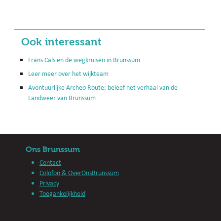
Ook interessant
Frans Cals en de wegkruisen in Brunssum
Leer meer over het wijkteam
Avontuurlijke Archeo Route: beleef het verhaal van de
Landweer van Brunssum
Ons Brunssum
Contact
Colofon & OverOnsBrunssum
Privacy
Toegankelijkheid