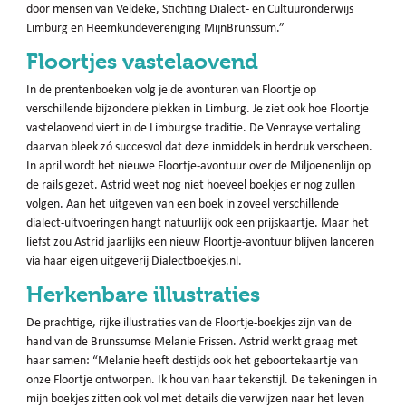
door mensen van Veldeke, Stichting Dialect- en Cultuuronderwijs
Limburg en Heemkundevereniging MijnBrunssum.”
Floortjes vastelaovend
In de prentenboeken volg je de avonturen van Floortje op
verschillende bijzondere plekken in Limburg. Je ziet ook hoe Floortje
vastelaovend viert in de Limburgse traditie. De Venrayse vertaling
daarvan bleek zó succesvol dat deze inmiddels in herdruk verscheen.
In april wordt het nieuwe Floortje-avontuur over de Miljoenenlijn op
de rails gezet. Astrid weet nog niet hoeveel boekjes er nog zullen
volgen. Aan het uitgeven van een boek in zoveel verschillende
dialect-uitvoeringen hangt natuurlijk ook een prijskaartje. Maar het
liefst zou Astrid jaarlijks een nieuw Floortje-avontuur blijven lanceren
via haar eigen uitgeverij Dialectboekjes.nl.
Herkenbare illustraties
De prachtige, rijke illustraties van de Floortje-boekjes zijn van de
hand van de Brunssumse Melanie Frissen. Astrid werkt graag met
haar samen: “Melanie heeft destijds ook het geboortekaartje van
onze Floortje ontworpen. Ik hou van haar tekenstijl. De tekeningen in
mijn boekjes zitten ook vol met details die verwijzen naar het leven