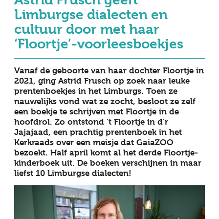
Astrid Frusch geeft
Limburgse dialecten en
cultuur door met haar
‘Floortje’-voorleesboekjes
Vanaf de geboorte van haar dochter Floortje in
2021, ging Astrid Frusch op zoek naar leuke
prentenboekjes in het Limburgs. Toen ze
nauwelijks vond wat ze zocht, besloot ze zelf
een boekje te schrijven met Floortje in de
hoofdrol. Zo ontstond 't Floortje in d’r
Jajajaad, een prachtig prentenboek in het
Kerkraads over een meisje dat GaiaZOO
bezoekt. Half april komt al het derde Floortje-
kinderboek uit. De boeken verschijnen in maar
liefst 10 Limburgse dialecten!