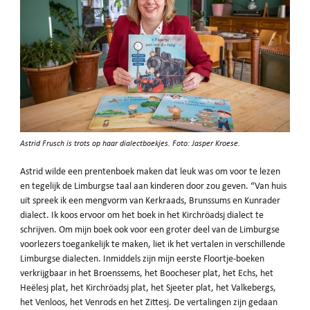
Astrid Frusch is trots op haar dialectboekjes. Foto: Jasper Kroese.
Astrid wilde een prentenboek maken dat leuk was om voor te lezen
en tegelijk de Limburgse taal aan kinderen door zou geven. “Van huis
uit spreek ik een mengvorm van Kerkraads, Brunssums en Kunrader
dialect. Ik koos ervoor om het boek in het Kirchröadsj dialect te
schrijven. Om mijn boek ook voor een groter deel van de Limburgse
voorlezers toegankelijk te maken, liet ik het vertalen in verschillende
Limburgse dialecten. Inmiddels zijn mijn eerste Floortje-boeken
verkrijgbaar in het Broenssems, het Boocheser plat, het Echs, het
Heëlesj plat, het Kirchröadsj plat, het Sjeeter plat, het Valkebergs,
het Venloos, het Venrods en het Zittesj. De vertalingen zijn gedaan