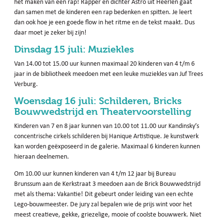
het maken van een rap! Rapper en dichter Astro uit Heerlen gaat
dan samen met de kinderen een rap bedenken en spitten. Je leert
dan ook hoe je een goede flow in het ritme en de tekst maakt. Dus
daar moet je zeker bij zijn!
Dinsdag 15 juli: Muziekles
Van 14.00 tot 15.00 uur kunnen maximaal 20 kinderen van 4 t/m 6
jaar in de bibliotheek meedoen met een leuke muziekles van Juf Trees
Verburg.
Woensdag 16 juli: Schilderen, Bricks
Bouwwedstrijd en Theatervoorstelling
Kinderen van 7 en 8 jaar kunnen van 10.00 tot 11.00 uur Kandinsky’s
concentrische cirkels schilderen bij Hanique Artistique. Je kunstwerk
kan worden geëxposeerd in de galerie. Maximaal 6 kinderen kunnen
hieraan deelnemen.
Om 10.00 uur kunnen kinderen van 4 t/m 12 jaar bij Bureau
Brunssum aan de Kerkstraat 3 meedoen aan de Brick Bouwwedstrijd
met als thema: Vakantie! Dit gebeurt onder leiding van een echte
Lego-bouwmeester. De jury zal bepalen wie de prijs wint voor het
meest creatieve, gekke, griezelige, mooie of coolste bouwwerk. Niet