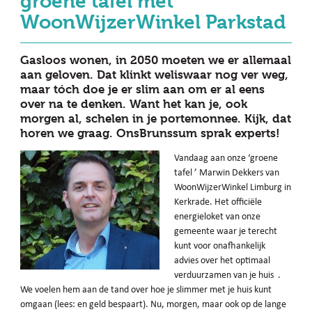
groene tafel met
WoonWijzerWinkel Parkstad
Gasloos wonen, in 2050 moeten we er allemaal
aan geloven. Dat klinkt weliswaar nog ver weg,
maar tóch doe je er slim aan om er al eens
over na te denken. Want het kan je, ook
morgen al, schelen in je portemonnee. Kijk, dat
horen we graag. OnsBrunssum sprak experts!
Vandaag aan onze ‘groene
tafel ’ Marwin Dekkers van
WoonWijzerWinkel Limburg in
Kerkrade. Het officiële
energieloket van onze
gemeente waar je terecht
kunt voor onafhankelijk
advies over het optimaal
verduurzamen van je huis .
We voelen hem aan de tand over hoe je slimmer met je huis kunt
omgaan (lees: en geld bespaart). Nu, morgen, maar ook op de lange