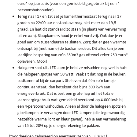
euro* op jaarbasis (voor een gemiddeld gasgebruik bij een 4-
persoonshuishouden).
Terug naar 17 en 19: zet je kamerthermostaat terug naar 17
graden na 22:00 uur en stook overdag niet meer dan 19,5
graad. En laat dit standaard zo staan (in plaats van verwarming
uit en aan). Slaapkamers houd je enkel vorstvrij. Ook doe je er
goed aan om tussendeuren te sluiten. Zorg dat er geen warmte
ontsnapt bij (met name) de badkamerdeur. Dit alles kan je een
jaarlijkse besparing van zo’n 350m3 gas oftewel zeker 250 euro*
opleveren. Mooi!
Halogeen spot uit, LED aan: je hebt ze misschien nog wel in huis:
die halogeen spotjes van 50 watt. Vaak zit dat nog in de keuken,
badkamer of bij de carport. Stel even dat één zo’n lampje
continu aanstaat, dan betekent dat bijna 500 kwh aan
energieverbruik. Dat is best een grote hap uit het totale
jaarenergiegebruik wat gemiddeld neerkomt op 4.000 kwh bij
een 4-persoonshuishouden. Alleen al door de halogeen spots en
gloeilampen te vervangen door LED lampen (die tegenwoordig
hetzelfde warme licht en kleur geven), heb je een vermindering
van 15 tot 20% op je energierekening te pakken.
(*voorbeelden gebaseerd op energieprijzen van juli 2021)