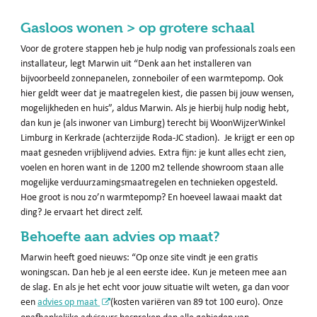
Gasloos wonen > op grotere schaal
Voor de grotere stappen heb je hulp nodig van professionals zoals een
installateur, legt Marwin uit “Denk aan het installeren van
bijvoorbeeld zonnepanelen, zonneboiler of een warmtepomp. Ook
hier geldt weer dat je maatregelen kiest, die passen bij jouw wensen,
mogelijkheden en huis”, aldus Marwin. Als je hierbij hulp nodig hebt,
dan kun je (als inwoner van Limburg) terecht bij WoonWijzerWinkel
Limburg in Kerkrade (achterzijde Roda-JC stadion). Je krijgt er een op
maat gesneden vrijblijvend advies. Extra fijn: je kunt alles echt zien,
voelen en horen want in de 1200 m2 tellende showroom staan alle
mogelijke verduurzamingsmaatregelen en technieken opgesteld.
Hoe groot is nou zo’n warmtepomp? En hoeveel lawaai maakt dat
ding? Je ervaart het direct zelf.
Behoefte aan advies op maat?
Marwin heeft goed nieuws: “Op onze site vindt je een gratis
woningscan. Dan heb je al een eerste idee. Kun je meteen mee aan
de slag. En als je het echt voor jouw situatie wilt weten, ga dan voor
een
advies op maat
(kosten variëren van 89 tot 100 euro). Onze