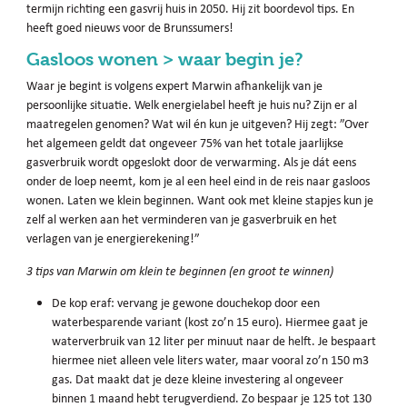
termijn richting een gasvrij huis in 2050. Hij zit boordevol tips. En
heeft goed nieuws voor de Brunssumers!
Gasloos wonen > waar begin je?
Waar je begint is volgens expert Marwin afhankelijk van je
persoonlijke situatie. Welk energielabel heeft je huis nu? Zijn er al
maatregelen genomen? Wat wil én kun je uitgeven? Hij zegt: ”Over
het algemeen geldt dat ongeveer 75% van het totale jaarlijkse
gasverbruik wordt opgeslokt door de verwarming. Als je dát eens
onder de loep neemt, kom je al een heel eind in de reis naar gasloos
wonen. Laten we klein beginnen. Want ook met kleine stapjes kun je
zelf al werken aan het verminderen van je gasverbruik en het
verlagen van je energierekening!”
3 tips van Marwin om klein te beginnen (en groot te winnen)
De kop eraf: vervang je gewone douchekop door een
waterbesparende variant (kost zo’n 15 euro). Hiermee gaat je
waterverbruik van 12 liter per minuut naar de helft. Je bespaart
hiermee niet alleen vele liters water, maar vooral zo’n 150 m3
gas. Dat maakt dat je deze kleine investering al ongeveer
binnen 1 maand hebt terugverdiend. Zo bespaar je 125 tot 130