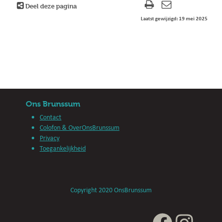
Deel deze pagina
Laatst gewijzigd: 19 mei 2025
Ons Brunssum
Contact
Colofon & OverOnsBrunssum
Privacy
Toegankelijkheid
Copyright 2020 OnsBrunssum