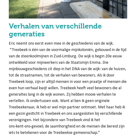
Verhalen van verschillende
generaties
Eric neemt ons eerst even mee in de geschiedenis van de wijk.
“Treebeek is één van de voormalige mijnkoloniën, gebouwd in de tijd
van de steenkoolmijnen in Zuid-Limburg. De wijk is begin 20e eeuw
ontwikkeld voor mijnwerkers van de Staatsmijn Emma. Die
mijnbouwgeschiedenis zit diep in het DNA van de wijk: van de huizen,
tot de straatnamen, tot de verhalen van bewoners. Als ik door
Treebeek loop, zijn er altijd mensen in voor een praatje of mensen die
even hun verhaal kwijt willen. Treebeek heeft veel bewoners die al
generaties lang in de wijk wonen. Zij hebben mooie verhalen te
vertellen. Ik ondertussen ook. Want al ben ik geen originele
Treebeekenaar, ik heb er wel mijn partner ontmoet. Met haar heb ik
een gezin gesticht in Treebeek en ons aangesloten bij verschillende
verenigingen. Het bijzondere van Treebeek vind ik het
ons-kent-ons-gevoel; de saamhorigheid en de mensen die bereid zijn
iets te betekenen voor de Treebeekse gemeenschap.”