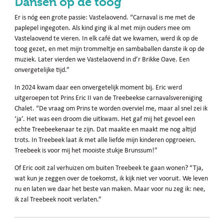
Dansen op de toog
Er is nóg een grote passie: Vastelaovend. “Carnaval is me met de
paplepel ingegoten. Als kind ging ik al met mijn ouders mee om
Vastelaovend te vieren. In elk café dat we kwamen, werd ik op de
toog gezet, en met mijn trommeltje en sambaballen danste ik op de
muziek. Later vierden we Vastelaovend in d’r Brikke Oave. Een
onvergetelijke tijd.”
In 2024 kwam daar een onvergetelijk moment bij. Eric werd
uitgeroepen tot Prins Eric II van de Treebeekse carnavalsvereniging
Chalet. “De vraag om Prins te worden overviel me, maar al snel zei ik
‘ja’. Het was een droom die uitkwam. Het gaf mij het gevoel een
echte Treebeekenaar te zijn. Dat maakte en maakt me nog altijd
trots. In Treebeek laat ik met alle liefde mijn kinderen opgroeien.
Treebeek is voor mij het mooiste stukje Brunssum!”
Of Eric ooit zal verhuizen om buiten Treebeek te gaan wonen? “Tja,
wat kun je zeggen over de toekomst, ik kijk niet ver vooruit. We leven
nu en laten we daar het beste van maken. Maar voor nu zeg ik: nee,
ik zal Treebeek nooit verlaten.”