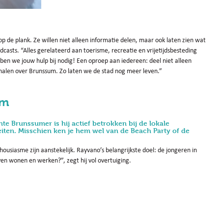
p de plank. Ze willen niet alleen informatie delen, maar ook laten zien wat
dcasts. “Alles gerelateerd aan toerisme, recreatie en vrijetijdsbesteding
en we jouw hulp bij nodig! Een oproep aan iedereen: deel niet alleen
rhalen over Brunssum. Zo laten we de stad nog meer leven.”
um
te Brunssumer is hij actief betrokken bij de lokale
teiten. Misschien ken je hem wel van de Beach Party of de
thousiasme zijn aanstekelijk. Rayvano’s belangrijkste doel: de jongeren in
en wonen en werken?”, zegt hij vol overtuiging.