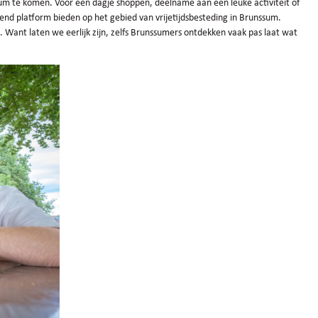
ssum te komen. Voor een dagje shoppen, deelname aan een leuke activiteit of
nd platform bieden op het gebied van vrijetijdsbesteding in Brunssum.
t. Want laten we eerlijk zijn, zelfs Brunssumers ontdekken vaak pas laat wat