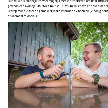
Hun missie is duidelijk: zo veel mogelijk mensen inspireren om naar Brun
gewoon een avondje uit. “Met Tourist Brunssum willen we een overkoepele
Hierop moet je snel en gemakkelijk alle informatie vinden die je nodig heb
er allemaal te doen is!”