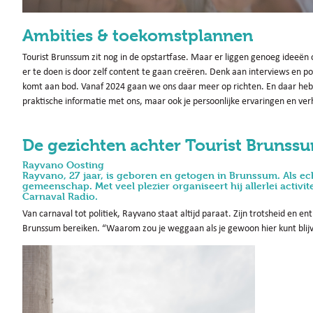
Ambities & toekomstplannen
Tourist Brunssum zit nog in de opstartfase. Maar er liggen genoeg ideeën o
er te doen is door zelf content te gaan creëren. Denk aan interviews en po
komt aan bod. Vanaf 2024 gaan we ons daar meer op richten. En daar hebb
praktische informatie met ons, maar ook je persoonlijke ervaringen en ve
De gezichten achter Tourist Brunss
Rayvano Oosting
Rayvano, 27 jaar, is geboren en getogen in Brunssum. Als ech
gemeenschap. Met veel plezier organiseert hij allerlei activi
Carnaval Radio.
Van carnaval tot politiek, Rayvano staat altijd paraat. Zijn trotsheid en en
Brunssum bereiken. “Waarom zou je weggaan als je gewoon hier kunt blijv