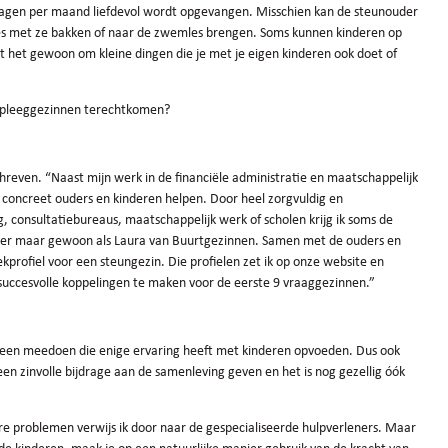
 dagen per maand liefdevol wordt opgevangen. Misschien kan de steunouder
es met ze bakken of naar de zwemles brengen. Soms kunnen kinderen op
aat het gewoon om kleine dingen die je met je eigen kinderen ook doet of
n pleeggezinnen terechtkomen?
schreven. “Naast mijn werk in de financiële administratie en maatschappelijk
concreet ouders en kinderen helpen. Door heel zorgvuldig en
 consultatiebureaus, maatschappelijk werk of scholen krijg ik soms de
ener maar gewoon als Laura van Buurtgezinnen. Samen met de ouders en
kprofiel voor een steungezin. Die profielen zet ik op onze website en
 succesvolle koppelingen te maken voor de eerste 9 vraaggezinnen.”
edereen meedoen die enige ervaring heeft met kinderen opvoeden. Dus ook
en zinvolle bijdrage aan de samenleving geven en het is nog gezellig óók
e problemen verwijs ik door naar de gespecialiseerde hulpverleners. Maar