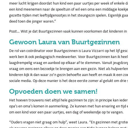
meer lucht krijgen doordat hun kind een paar uurtjes per week of enkele
een kind meenemen naar de speeltuin of wil een oma een middagje koekj
gezette tijden met leeftijdgenootjes in het steungezin spelen. Eigenlijk g
deed toen die jonger waren.”
Pssst… Wist je dat Buurtgezinnen vaak kunnen voorkomen dat kinderen i
Gewoon Laura van Buurtgezinnen
De rol van coördinator voor Buurtgezinnen is Laura Vizzarri op het lijf ge
werk ben ik ook pedagogisch medewerker. Voor Buurtgezinnen kan ik heel 
laagdrempelig vraag en aanbod op elkaar af te stemmen. Vanuit jeugdzorg,
vraag om eens een bezoekje te brengen aan een gezin. Niet als hulpverl
kinderen kijk ik dan waar zo’n gezin behoefte aan heeft en maak ik een zoe
sociale media. Op deze manier is het deze eerste zomer al gelukt om drie
Opvoeden doen we samen!
Het hoeven trouwens niet altijd hele gezinnen te zijn: in principe kan i
opa’s en oma’s komen in aanmerking. Ze kunnen met hun ervaring en tijd e
om een kind voor een paar uurtjes, een dag of weekendje op te vangen.
“Ouders vragen niet graag om hulp”, weet Laura. “En gezinnen met groter