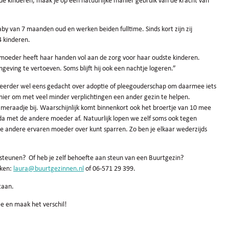
e kinderen, maak je op een natuurlijke manier gebruik van de kracht van
by van 7 maanden oud en werken beiden fulltime. Sinds kort zijn zij
4 kinderen.
 moeder heeft haar handen vol aan de zorg voor haar oudste kinderen.
mgeving te vertoeven. Soms blijft hij ook een nachtje logeren.”
n eerder wel eens gedacht over adoptie of pleegouderschap om daarmee iets
ier om met veel minder verplichtingen een ander gezin te helpen.
meraadje bij. Waarschijnlijk komt binnenkort ook het broertje van 10 mee
nda met de andere moeder af. Natuurlijk lopen we zelf soms ook tegen
die andere ervaren moeder over kunt sparren. Zo ben je elkaar wederzijds
ersteunen? Of heb je zelf behoefte aan steun van een Buurtgezin?
eken:
laura@buurtgezinnen.nl
of 06-571 29 399.
staan.
e en maak het verschil!