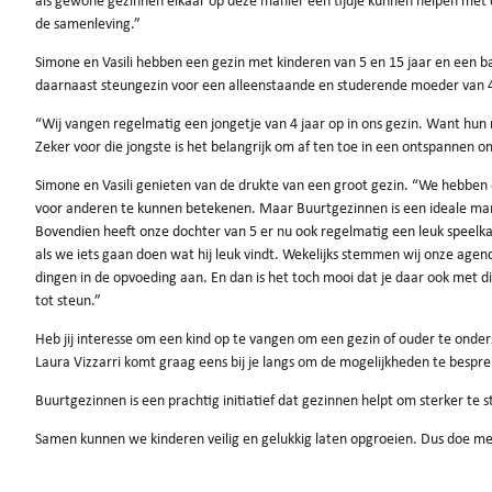
als gewone gezinnen elkaar op deze manier een tijdje kunnen helpen met d
de samenleving.”
Simone en Vasili hebben een gezin met kinderen van 5 en 15 jaar en een ba
daarnaast steungezin voor een alleenstaande en studerende moeder van 
“Wij vangen regelmatig een jongetje van 4 jaar op in ons gezin. Want hun
Zeker voor die jongste is het belangrijk om af ten toe in een ontspannen o
Simone en Vasili genieten van de drukte van een groot gezin. “We hebbe
voor anderen te kunnen betekenen. Maar Buurtgezinnen is een ideale man
Bovendien heeft onze dochter van 5 er nu ook regelmatig een leuk speelka
als we iets gaan doen wat hij leuk vindt. Wekelijks stemmen wij onze age
dingen in de opvoeding aan. En dan is het toch mooi dat je daar ook met 
tot steun.”
Heb jij interesse om een kind op te vangen om een gezin of ouder te ond
Laura Vizzarri komt graag eens bij je langs om de mogelijkheden te bespr
Buurtgezinnen is een prachtig initiatief dat gezinnen helpt om sterker te 
Samen kunnen we kinderen veilig en gelukkig laten opgroeien. Dus doe me