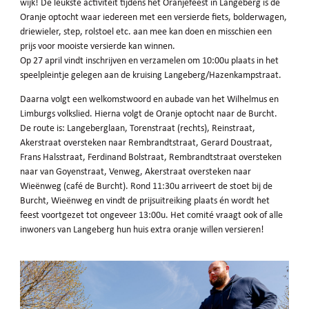
wijk! De leukste activiteit tijdens het Oranjefeest in Langeberg is de
Oranje optocht waar iedereen met een versierde fiets, bolderwagen,
driewieler, step, rolstoel etc. aan mee kan doen en misschien een
prijs voor mooiste versierde kan winnen.
Op 27 april vindt inschrijven en verzamelen om 10:00u plaats in het
speelpleintje gelegen aan de kruising Langeberg/Hazenkampstraat.
Daarna volgt een welkomstwoord en aubade van het Wilhelmus en
Limburgs volkslied. Hierna volgt de Oranje optocht naar de Burcht.
De route is: Langeberglaan, Torenstraat (rechts), Reinstraat,
Akerstraat oversteken naar Rembrandtstraat, Gerard Doustraat,
Frans Halsstraat, Ferdinand Bolstraat, Rembrandtstraat oversteken
naar van Goyenstraat, Venweg, Akerstraat oversteken naar
Wieënweg (café de Burcht). Rond 11:30u arriveert de stoet bij de
Burcht, Wieënweg en vindt de prijsuitreiking plaats én wordt het
feest voortgezet tot ongeveer 13:00u. Het comité vraagt ook of alle
inwoners van Langeberg hun huis extra oranje willen versieren!