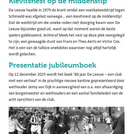
Kievitsnest op de middenstip
De Leeuw haalde in 1979 de krant omdat een voetbalwedstrijd tegen
Schinveld was afgelast vanwege… een kievitsnest op de middenstip!
Dat de wedstrijd om die unieke reden niet doorging kwam voor De
Leeuw bijzonder goed uit, want op dat moment waren de beste
spelers geblesseerd. Achteraf bleek het nest op deze plek neergelegd
te zijn; een gewaagde stunt van Frans en Theo Aerts en Victor Cox.
Het is een van de talloze anekdotes waarover nog altijd hartelijk
wordt gelachen.
Presentatie jubileumboek
Op 12 december 2025 wordt het boek ’80 jaar De Leeuw – een club
met een verhaal’ in de prachtige nieuwe kantine gepresenteerd door
wethouder Jaimy van Dijk in aanwezigheid van o.a. een afvaardiging
van burgemeester en wethouders en een aantal familieleden van de
acht oprichters van de club.