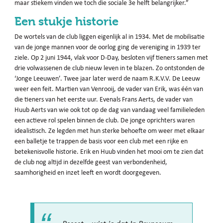
maar stiekem vinden we toch die sociale 3e helft belangrijker.”
Een stukje historie
De wortels van de club liggen eigenlijk al in 1934. Met de mobilisatie
van de jonge mannen voor de oorlog ging de vereniging in 1939 ter
ziele. Op 2 juni 1944, vlak voor D-Day, besloten vijf tieners samen met
drie volwassenen de club nieuw leven in te blazen. Zo ontstonden de
‘Jonge Leeuwen’. Twee jaar later werd de naam R.K.V.V. De Leeuw
weer een feit. Martien van Venrooij, de vader van Erik, was één van
die tieners van het eerste uur. Evenals Frans Aerts, de vader van
Huub Aerts van wie ook tot op de dag van vandaag veel familieleden
een actieve rol spelen binnen de club. De jonge oprichters waren
idealistisch. Ze legden met hun sterke behoefte om weer met elkaar
een balletje te trappen de basis voor een club met een rijke en
betekenisvolle historie. Erik en Huub vinden het mooi om te zien dat
de club nog altijd in dezelfde geest van verbondenheid,
saamhorigheid en inzet leeft en wordt doorgegeven.