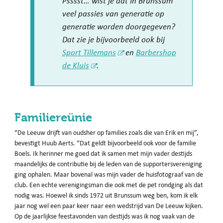
Psssst… wist je dat In Brunssum
veel passies van generatie op
generatie worden doorgegeven?
Dat zie je bijvoorbeeld ook bij
Sport Tillemans
en
Barbershop
de Kluis
.
Familiereünie
“De Leeuw drijft van oudsher op families zoals die van Erik en mij”,
bevestigt Huub Aerts. “Dat geldt bijvoorbeeld ook voor de familie
Boels. Ik herinner me goed dat ik samen met mijn vader destijds
maandelijks de contributie bij de leden van de supportersvereniging
ging ophalen. Maar bovenal was mijn vader de huisfotograaf van de
club. Een echte verenigingsman die ook met de pet rondging als dat
nodig was. Hoewel ik sinds 1972 uit Brunssum weg ben, kom ik elk
jaar nog wel een paar keer naar een wedstrijd van De Leeuw kijken.
Op de jaarlijkse feestavonden van destijds was ik nog vaak van de