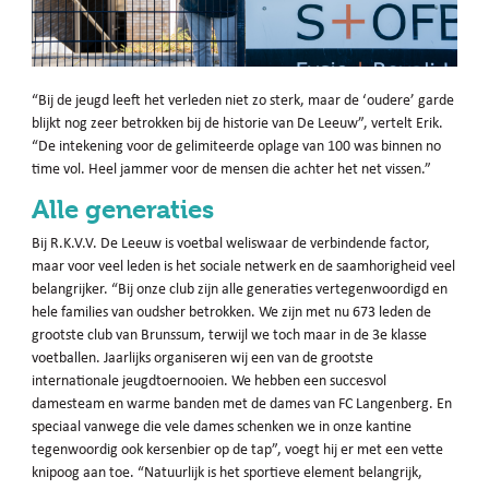
“Bij de jeugd leeft het verleden niet zo sterk, maar de ‘oudere’ garde
blijkt nog zeer betrokken bij de historie van De Leeuw”, vertelt Erik.
“De intekening voor de gelimiteerde oplage van 100 was binnen no
time vol. Heel jammer voor de mensen die achter het net vissen.”
Alle generaties
Bij R.K.V.V. De Leeuw is voetbal weliswaar de verbindende factor,
maar voor veel leden is het sociale netwerk en de saamhorigheid veel
belangrijker. “Bij onze club zijn alle generaties vertegenwoordigd en
hele families van oudsher betrokken. We zijn met nu 673 leden de
grootste club van Brunssum, terwijl we toch maar in de 3e klasse
voetballen. Jaarlijks organiseren wij een van de grootste
internationale jeugdtoernooien. We hebben een succesvol
damesteam en warme banden met de dames van FC Langenberg. En
speciaal vanwege die vele dames schenken we in onze kantine
tegenwoordig ook kersenbier op de tap”, voegt hij er met een vette
knipoog aan toe. “Natuurlijk is het sportieve element belangrijk,