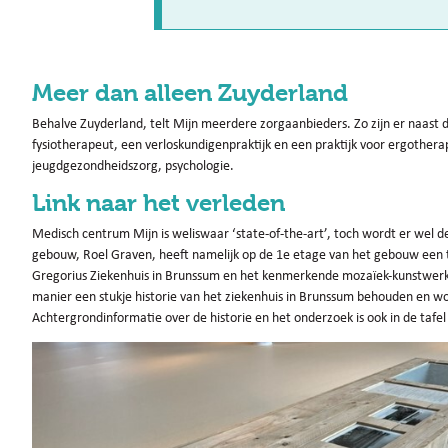
Meer dan alleen Zuyderland
Behalve Zuyderland, telt Mijn meerdere zorgaanbieders. Zo zijn er naast d
fysiotherapeut, een verloskundigenpraktijk en een praktijk voor ergother
jeugdgezondheidszorg, psychologie.
Link naar het verleden
Medisch centrum Mijn is weliswaar ‘state-of-the-art’, toch wordt er wel deg
gebouw, Roel Graven, heeft namelijk op de 1e etage van het gebouw een t
Gregorius Ziekenhuis in Brunssum en het kenmerkende mozaïek-kunstwerk da
manier een stukje historie van het ziekenhuis in Brunssum behouden en w
Achtergrondinformatie over de historie en het onderzoek is ook in de tafe