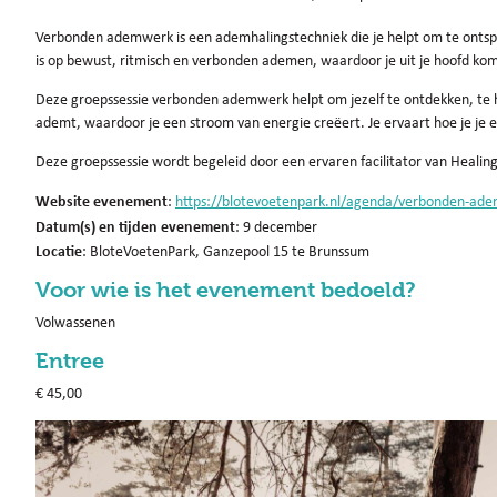
Verbonden ademwerk is een ademhalingstechniek die je helpt om te ontspa
is op bewust, ritmisch en verbonden ademen, waardoor je uit je hoofd kom
Deze groepssessie verbonden ademwerk helpt om jezelf te ontdekken, te h
ademt, waardoor je een stroom van energie creëert. Je ervaart hoe je je e
Deze groepssessie wordt begeleid door een ervaren facilitator van Healin
Website evenement
:
https://blotevoetenpark.nl/agenda/verbonden-ade
Datum(s) en tijden evenement
: 9 december
Locatie
: BloteVoetenPark, Ganzepool 15 te Brunssum
Voor wie is het evenement bedoeld?
Volwassenen
Entree
€ 45,00