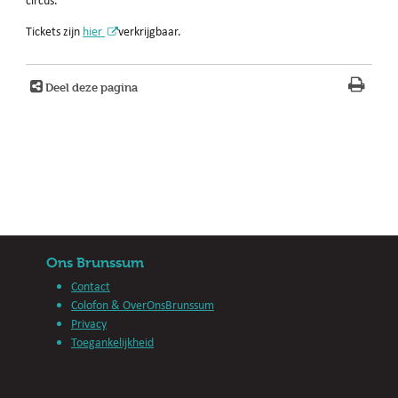
circus.
Tickets zijn
hier
verkrijgbaar.
Deel deze pagina
Ons Brunssum
Contact
Colofon & OverOnsBrunssum
Privacy
Toegankelijkheid