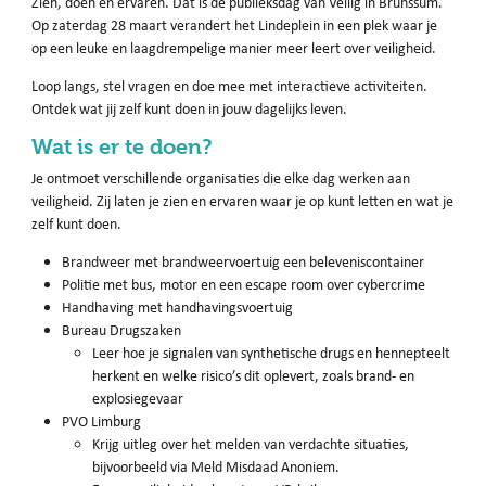
Zien, doen en ervaren. Dat is de publieksdag van Veilig in Brunssum.
Op zaterdag 28 maart verandert het Lindeplein in een plek waar je
op een leuke en laagdrempelige manier meer leert over veiligheid.
Loop langs, stel vragen en doe mee met interactieve activiteiten.
Ontdek wat jij zelf kunt doen in jouw dagelijks leven.
Wat is er te doen?
Je ontmoet verschillende organisaties die elke dag werken aan
veiligheid. Zij laten je zien en ervaren waar je op kunt letten en wat je
zelf kunt doen.
Brandweer met brandweervoertuig een beleveniscontainer
Politie met bus, motor en een escape room over cybercrime
Handhaving met handhavingsvoertuig
Bureau Drugszaken
Leer hoe je signalen van synthetische drugs en hennepteelt
herkent en welke risico’s dit oplevert, zoals brand- en
explosiegevaar
PVO Limburg
Krijg uitleg over het melden van verdachte situaties,
bijvoorbeeld via Meld Misdaad Anoniem.