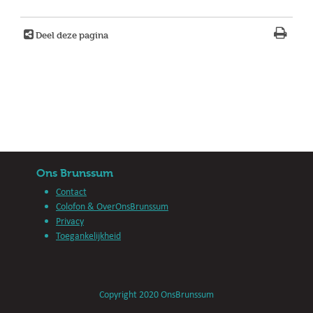
Deel deze pagina
Ons Brunssum
Contact
Colofon & OverOnsBrunssum
Privacy
Toegankelijkheid
Copyright 2020 OnsBrunssum