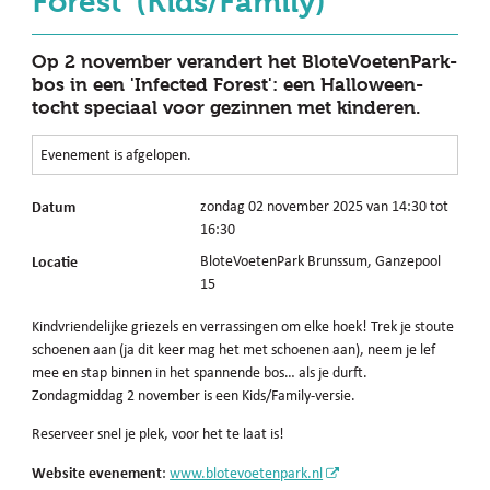
Forest' (Kids/Family)
Op 2 november verandert het BloteVoetenPark-
bos in een 'Infected Forest': een Halloween-
tocht speciaal voor gezinnen met kinderen.
Evenement is afgelopen.
Datum
zondag 02 november 2025 van 14:30 tot
16:30
Locatie
BloteVoetenPark Brunssum, Ganzepool
15
Kindvriendelijke griezels en verrassingen om elke hoek! Trek je stoute
schoenen aan (ja dit keer mag het met schoenen aan), neem je lef
mee en stap binnen in het spannende bos… als je durft.
Zondagmiddag 2 november is een Kids/Family-versie.
Reserveer snel je plek, voor het te laat is!
Website evenement
:
www.blotevoetenpark.nl