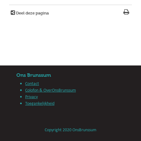
Deel deze pagina
Ons Brunssum
Contact
Colofon & OverOnsBrunssum
Privacy
Toegankelijkheid
Copyright 2020 OnsBrunssum