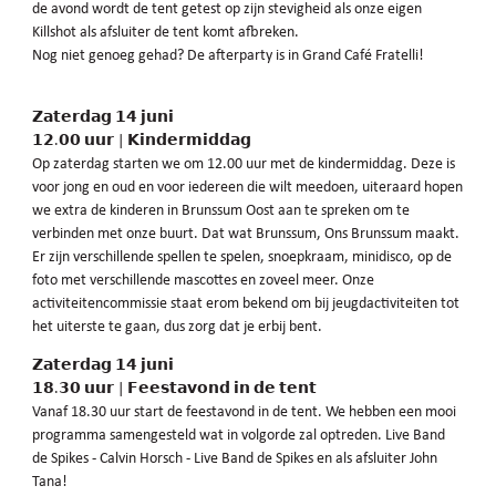
de avond wordt de tent getest op zijn stevigheid als onze eigen
Killshot als afsluiter de tent komt afbreken.
Nog niet genoeg gehad? De afterparty is in Grand Café Fratelli!
𝗭𝗮𝘁𝗲𝗿𝗱𝗮𝗴 𝟭𝟰 𝗷𝘂𝗻𝗶
𝟭𝟮.𝟬𝟬 𝘂𝘂𝗿 | 𝗞𝗶𝗻𝗱𝗲𝗿𝗺𝗶𝗱𝗱𝗮𝗴
Op zaterdag starten we om 12.00 uur met de kindermiddag. Deze is
voor jong en oud en voor iedereen die wilt meedoen, uiteraard hopen
we extra de kinderen in Brunssum Oost aan te spreken om te
verbinden met onze buurt. Dat wat Brunssum, Ons Brunssum maakt.
Er zijn verschillende spellen te spelen, snoepkraam, minidisco, op de
foto met verschillende mascottes en zoveel meer. Onze
activiteitencommissie staat erom bekend om bij jeugdactiviteiten tot
het uiterste te gaan, dus zorg dat je erbij bent.
𝗭𝗮𝘁𝗲𝗿𝗱𝗮𝗴 𝟭𝟰 𝗷𝘂𝗻𝗶
𝟭𝟴.𝟯𝟬 𝘂𝘂𝗿 | 𝗙𝗲𝗲𝘀𝘁𝗮𝘃𝗼𝗻𝗱 𝗶𝗻 𝗱𝗲 𝘁𝗲𝗻𝘁
Vanaf 18.30 uur start de feestavond in de tent. We hebben een mooi
programma samengesteld wat in volgorde zal optreden. Live Band
de Spikes - Calvin Horsch - Live Band de Spikes en als afsluiter John
Tana!