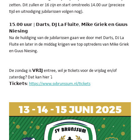
zetten. Dit zullen er 16 zijn en start omstreeks 14.00 uur (precieze
tijd en uitnodiging jubilarissen volgen nog).
𝟭𝟱
.
𝟬𝟬
𝘂𝘂𝗿
|
𝗗𝗮𝗿𝘁𝘀
,
𝗗𝗝
𝗟𝗮
𝗙𝗹𝘂𝗶𝘁𝗲
,
𝗠𝗶𝗸𝗲
𝗚𝗿𝗶𝗲𝗸
𝗲𝗻
𝗚𝘂𝘂𝘀
𝗡𝗶𝗲𝘀𝗶𝗻𝗴
Na de huldiging van de jubilarissen gaan we door met Darts, DJ La
Fluite en later in de middag krijgen we top optredens van Mike Griek
en Guus Niesing.
De zondag is
𝗩𝗥𝗜𝗝
entree, wil je tickets voor de vrijdag en/of
zaterdag? Dat kan hier
⤵
𝗧𝗶𝗰𝗸𝗲𝘁𝘀
:
https://www.svbrunssum.nl/tickets