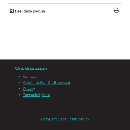
Deel deze pagina
Ons Brunssum
Contact
Colofon & OverOnsBrunssum
Privacy
Toegankelijkheid
Copyright 2020 OnsBrunssum