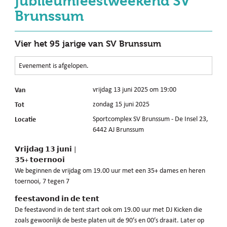
jubileumfeestweekend SV
Brunssum
Vier het 95 jarige van SV Brunssum
Evenement is afgelopen.
Van
vrijdag 13 juni 2025 om 19:00
Tot
zondag 15 juni 2025
Locatie
Sportcomplex SV Brunssum - De Insel 23,
6442 AJ Brunssum
𝗩𝗿𝗶𝗷𝗱𝗮𝗴 𝟭𝟯 𝗷𝘂𝗻𝗶 |
𝟯𝟱+ 𝘁𝗼𝗲𝗿𝗻𝗼𝗼𝗶
We beginnen de vrijdag om 19.00 uur met een 35+ dames en heren
toernooi, 7 tegen 7
𝗳𝗲𝗲𝘀𝘁𝗮𝘃𝗼𝗻𝗱 𝗶𝗻 𝗱𝗲 𝘁𝗲𝗻𝘁
De feestavond in de tent start ook om 19.00 uur met DJ Kicken die
zoals gewoonlijk de beste platen uit de 90’s en 00’s draait. Later op