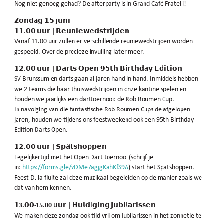
Nog niet genoeg gehad? De afterparty is in Grand Café Fratelli!
𝗭𝗼𝗻𝗱𝗮𝗴 𝟭𝟱 𝗷𝘂𝗻𝗶
𝟭𝟭.𝟬𝟬 𝘂𝘂𝗿 | 𝗥𝗲𝘂𝗻𝗶𝗲𝘄𝗲𝗱𝘀𝘁𝗿𝗶𝗷𝗱𝗲𝗻
Vanaf 11.00 uur zullen er verschillende reuniewedstrijden worden
gespeeld. Over de precieze invulling later meer.
𝟭𝟮.𝟬𝟬 𝘂𝘂𝗿 | 𝗗𝗮𝗿𝘁𝘀 𝗢𝗽𝗲𝗻 𝟵𝟱𝘁𝗵 𝗕𝗶𝗿𝘁𝗵𝗱𝗮𝘆 𝗘𝗱𝗶𝘁𝗶𝗼𝗻
SV Brunssum en darts gaan al jaren hand in hand. Inmiddels hebben
we 2 teams die haar thuiswedstrijden in onze kantine spelen en
houden we jaarlijks een darttoernooi: de Rob Roumen Cup.
In navolging van die fantastische Rob Roumen Cups de afgelopen
jaren, houden we tijdens ons feestweekend ook een 95th Birthday
Edition Darts Open.
𝟭𝟮.𝟬𝟬 𝘂𝘂𝗿 | 𝗦𝗽𝗮̈𝘁𝘀𝗵𝗼𝗽𝗽𝗲𝗻
Tegelijkertijd met het Open Dart toernooi (schrijf je
in:
https://forms.gle/vDMe7agjgKahKfS9A
)
start het Spätshoppen.
Feest DJ la fluite zal deze muzikaal begeleiden op de manier zoals we
dat van hem kennen.
𝟭
3.
𝟬𝟬
-15.00
𝘂
𝘂𝗿
|
𝗛𝘂𝗹𝗱𝗶𝗴𝗶𝗻𝗴
𝗝𝘂𝗯𝗶𝗹𝗮𝗿𝗶𝘀𝘀𝗲𝗻
We maken deze zondag ook tijd vrij om jubilarissen in het zonnetje te