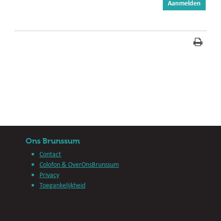
Ons Brunssum
Contact
Colofon & OverOnsBrunssum
Privacy
Toegankelijkheid