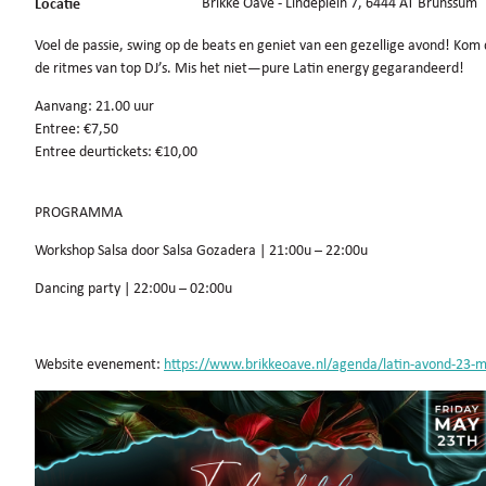
Locatie
Brikke Oave - Lindeplein 7, 6444 AT Brunssum
Voel de passie, swing op de beats en geniet van een gezellige avond! Kom
de ritmes van top DJ’s. Mis het niet—pure Latin energy gegarandeerd!
Aanvang: 21.00 uur
Entree: €7,50
Entree deurtickets: €10,00
PROGRAMMA
Workshop Salsa door Salsa Gozadera | 21:00u – 22:00u
Dancing party | 22:00u – 02:00u
Website evenement:
https://www.brikkeoave.nl/agenda/latin-avond-23-m