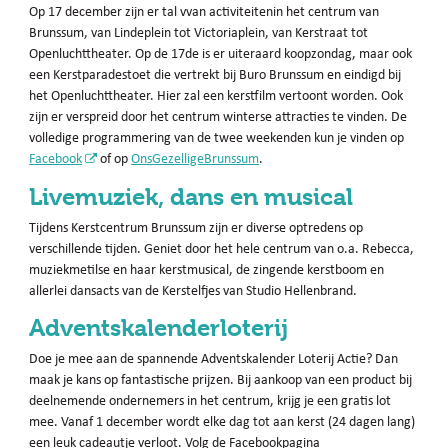
Op 17 december zijn er tal vvan activiteitenin het centrum van
Brunssum, van Lindeplein tot Victoriaplein, van Kerstraat tot
Openluchttheater. Op de 17de is er uiteraard koopzondag, maar ook
een Kerstparadestoet die vertrekt bij Buro Brunssum en eindigd bij
het Openluchttheater. Hier zal een kerstfilm vertoont worden. Ook
zijn er verspreid door het centrum winterse attracties te vinden. De
volledige programmering van de twee weekenden kun je vinden op
Facebook
of op
OnsGezelligeBrunssum
.
Livemuziek, dans en musical
Tijdens Kerstcentrum Brunssum zijn er diverse optredens op
verschillende tijden. Geniet door het hele centrum van o.a. Rebecca,
muziekmetilse en haar kerstmusical, de zingende kerstboom en
allerlei dansacts van de Kerstelfjes van Studio Hellenbrand.
Adventskalenderloterij
Doe je mee aan de spannende Adventskalender Loterij Actie? Dan
maak je kans op fantastische prijzen. Bij aankoop van een product bij
deelnemende ondernemers in het centrum, krijg je een gratis lot
mee. Vanaf 1 december wordt elke dag tot aan kerst (24 dagen lang)
een leuk cadeautje verloot. Volg de Facebookpagina