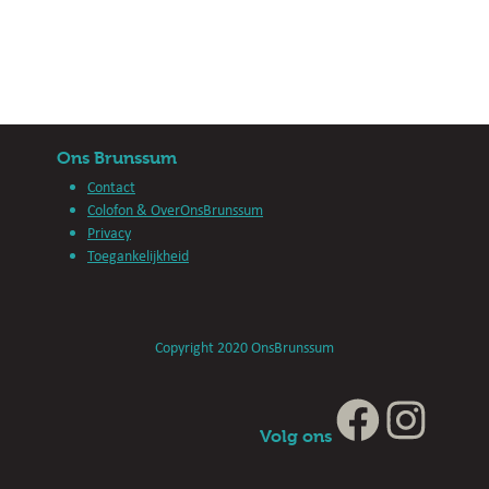
Ons Brunssum
Contact
Colofon & OverOnsBrunssum
Privacy
Toegankelijkheid
Copyright 2020 OnsBrunssum
Volg ons