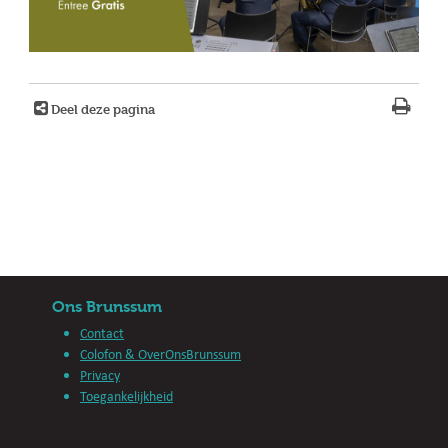
Deel deze pagina
Ons Brunssum
Contact
Colofon & OverOnsBrunssum
Privacy
Toegankelijkheid