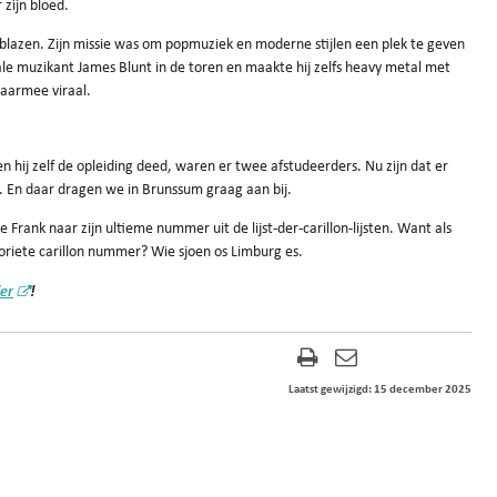
 zijn bloed.
inblazen. Zijn missie was om popmuziek en moderne stijlen een plek te geven
nale muzikant James Blunt in de toren en maakte hij zelfs heavy metal met
aarmee viraal.
en hij zelf de opleiding deed, waren er twee afstudeerders. Nu zijn dat er
t. En daar dragen we in Brunssum graag aan bij.
Frank naar zijn ultieme nummer uit de lijst-der-carillon-lijsten. Want als
avoriete carillon nummer? Wie sjoen os Limburg es.
ier
!
Laatst gewijzigd: 15 december 2025