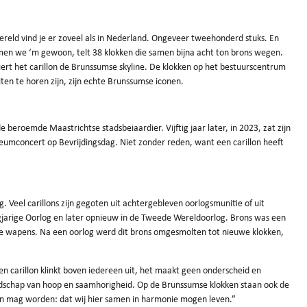
wereld vind je er zoveel als in Nederland. Ongeveer tweehonderd stuks. En
emen we ‘m gewoon, telt 38 klokken die samen bijna acht ton brons wegen.
iert het carillon de Brunssumse skyline. De klokken op het bestuurscentrum
ten te horen zijn, zijn echte Brunssumse iconen.
 beroemde Maastrichtse stadsbeiaardier. Vijftig jaar later, in 2023, zat zijn
ileumconcert op Bevrijdingsdag. Niet zonder reden, want een carillon heeft
 Veel carillons zijn gegoten uit achtergebleven oorlogsmunitie of uit
tigjarige Oorlog en later opnieuw in de Tweede Wereldoorlog. Brons was een
e wapens. Na een oorlog werd dit brons omgesmolten tot nieuwe klokken,
en carillon klinkt boven iedereen uit, het maakt geen onderscheid en
dschap van hoop en saamhorigheid. Op de Brunssumse klokken staan ook de
en mag worden: dat wij hier samen in harmonie mogen leven.”