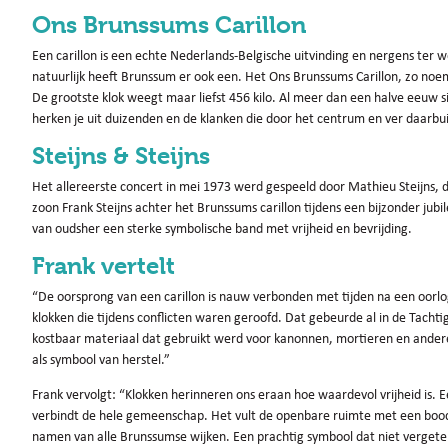
Ons Brunssums Carillon
Een carillon is een echte Nederlands-Belgische uitvinding en nergens ter 
natuurlijk heeft Brunssum er ook een. Het Ons Brunssums Carillon, zo no
De grootste klok weegt maar liefst 456 kilo. Al meer dan een halve eeuw s
herken je uit duizenden en de klanken die door het centrum en ver daarbui
Steijns & Steijns
Het allereerste concert in mei 1973 werd gespeeld door Mathieu Steijns, de
zoon Frank Steijns achter het Brunssums carillon tijdens een bijzonder jub
van oudsher een sterke symbolische band met vrijheid en bevrijding.
Frank vertelt
“De oorsprong van een carillon is nauw verbonden met tijden na een oorlog.
klokken die tijdens conflicten waren geroofd. Dat gebeurde al in de Tach
kostbaar materiaal dat gebruikt werd voor kanonnen, mortieren en ander
als symbool van herstel.”
Frank vervolgt: “Klokken herinneren ons eraan hoe waardevol vrijheid is. E
verbindt de hele gemeenschap. Het vult de openbare ruimte met een boo
namen van alle Brunssumse wijken. Een prachtig symbool dat niet verget