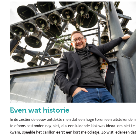
Even wat historie
In de zestiende eeuw ontdekte men dat een hoge toren een uitstekende m
telefoons bestonden nog niet, dus een luidende klok was ideaal om niet te
kwam, speelde het carillon eerst een kort melodietje. Zo wist iedereen dat