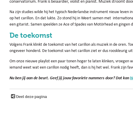
conservatorium. Frank is beiaardier, violist en pianist. Muziek stroomt door
Na zijn studies wilde hij het typisch Nederlandse instrument nieuw leven 
op het carillon. En dat lukte. Zo stond hij in Weert samen met internatio
een gitarist. Samen speelden ze Ace of Spades van Motörhead en gingen d
De toekomst
Volgens Frank klinkt de toekomst van het carillon als muziek in de oren. To
ongeveer honderd. De toekomst van het carillon ziet er dus rooskleurig ui
Om onze nieuwe playlist een paar tonen hoger te laten klinken, vroegen we 
iemand weet wat een carillon nodig heeft, dan is hij het wel. Frank zijn f
Nu ben jij aan de beurt. Geef jij jouw favoriete nummers door? Dat kan
h
Deel deze pagina