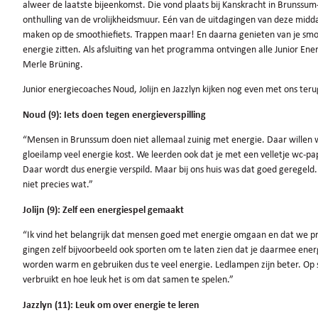
alweer de laatste bijeenkomst. Die vond plaats bij Kanskracht in Brunss
onthulling van de vrolijkheidsmuur. Eén van de uitdagingen van deze midda
maken op de smoothiefiets. Trappen maar! En daarna genieten van je smoot
energie zitten. Als afsluiting van het programma ontvingen alle Junior E
Merle Brüning.
Junior energiecoaches Noud, Jolijn en Jazzlyn kijken nog even met ons ter
Noud (9): Iets doen tegen energieverspilling
“Mensen in Brunssum doen niet allemaal zuinig met energie. Daar willen 
gloeilamp veel energie kost. We leerden ook dat je met een velletje wc-p
Daar wordt dus energie verspild. Maar bij ons huis was dat goed geregeld.
niet precies wat.”
Jolijn (9): Zelf een energiespel gemaakt
“Ik vind het belangrijk dat mensen goed met energie omgaan en dat we p
gingen zelf bijvoorbeeld ook sporten om te laten zien dat je daarmee ener
worden warm en gebruiken dus te veel energie. Ledlampen zijn beter. Op 
verbruikt en hoe leuk het is om dat samen te spelen.”
Jazzlyn (11): Leuk om over energie te leren