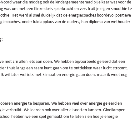
um-Noord waar die middag ook de kindergemeenteraad bij elkaar was voor de
g was om met een flinke dosis spierkracht en vers fruit je eigen smoothie te
hie. Het werd al snel duidelijk dat de energiecoaches boordevol positieve
nergiecoaches, onder luid applaus van de ouders, hun diploma van wethouder
ug:
we met z’n allen iets aan doen. We hebben bijvoorbeeld geleerd dat een
apier thuis langs een raam kunt gaan om te ontdekken waar lucht stroomt.
 Ik wil later wel iets met klimaat en energie gaan doen, maar ik weet nog
roberen energie te besparen. We hebben veel over energie geleerd en
gie verbruikt. We leerden ook over allerlei soorten lampen. Gloeilampen
school hebben we een spel gemaakt om te laten zien hoe je energie