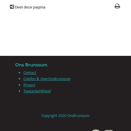
Deel deze pagina
Ons Brunssum
Contact
Colofon & OverOnsBrunssum
Privacy
Toegankelijkheid
Copyright 2020 OnsBrunssum