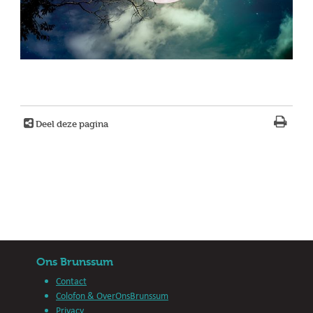
Deel deze pagina
Ons Brunssum
Contact
Colofon & OverOnsBrunssum
Privacy