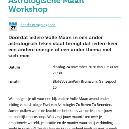
Astrologische Maan
Workshop
Zet dit in mijn agenda
Doordat iedere Volle Maan in een ander
astrologisch teken staat brengt dat iedere keer
een andere energie of een ander thema met
zich mee.
Datum
dinsdag 24 november 2026 van 19:30 tot
21:30
Locatie
BloteVoetenPark Brunssum, Ganzepool
15
We nodigen je uit voor een bijzondere Volle Maan avond onder
leiding van astrologe Twei van Astrologie: Zo Boven Zo Beneden.
Samen duiken we in de kracht en betekenis van de Maan in jouw
persoonlijke horoscoop. Wat zegt jouw maanteken over je
emotionele wereld, je intuïtie en de manier waarop jij verbinding
zoekt in relaties? Ontdek hoe de Maan invloed heeft op wat je voelt