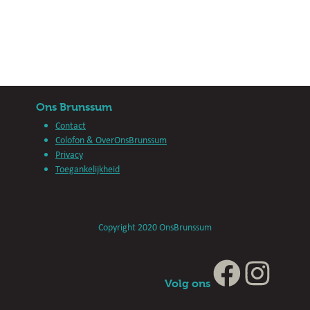
Ons Brunssum
Contact
Colofon & OverOnsBrunssum
Privacy
Toegankelijkheid
Copyright 2020 OnsBrunssum
Volg ons