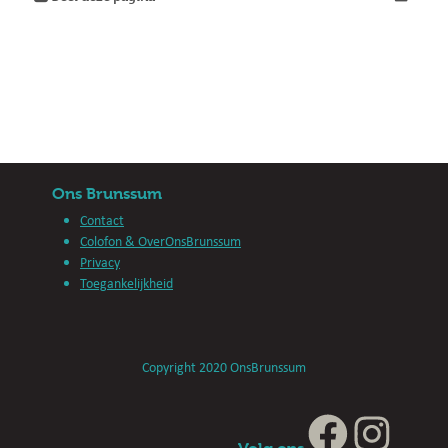
Ons Brunssum
Contact
Colofon & OverOnsBrunssum
Privacy
Toegankelijkheid
Copyright 2020 OnsBrunssum