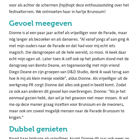
voor als achter de schermen (hip)hopt deze enthousiasteling over het
festivalterrein. We ontmoeten haar in hartje Brunssum!
Gevoel meegeven
Dionne is al een paar jaar actief als vrijwilliger voor de Parade, maar
nóg langer als bezoeker en als danseres. “Al vanaf jongs af aan ging ik
met mijn ouders naar de Parade en dat had voor mij echt iets
magisch. Die dansgroepen uit de hele wereld, zo mooi. Ik keek daar
echt mijn ogen uit. Later toen ik zelf ook op het podium stond met de
dansgroep van Benito Deane, en tegenwoordig met mijn vriend
Diego Deane en zijn groepen van D&D Studio, denk ik vaak terug aan
hoe ik mij als klein meisje voelde”, aldus Dionne. Als vrijwilliger uit de
werkgroep PR zorgt Dionne dat alles ook goed in beeld komt. Zodat
ze ook aan anderen dit gevoel kan overbrengen. Dionne: “Als je het
eenmaal gezien hebt, dan wil je het gewoon niet meer missen. Ik wil
me op deze manier graag inzetten voor Brunssum en de inwoners,
maar ook om zoveel mogelijk mensen naar de Parade Brunssum te
krijgen.”
Dubbel genieten
Naast haar bijdrage als vrijwilliger, kruipt Dionne dit jaar ook weer op