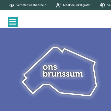
Verbeter leesbaarheid
Maak de tekst groter
Ve